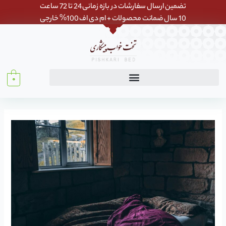
رش
تضمین ارسال سفارشات در بازه زمانی 24 تا 72 ساعت
ه
10 سال ضمانت محصولات + ام دی اف 100% خارجی
حتوا
0