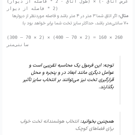
* فاصله از دیوار) × (عرض اتاق -
(طول اتاق -
2
* فاصله از دیوار)
2
مثال:
اگر اتاق شما ۳ متر در ۴ متر باشد و فاصله موردنظر از دیوارها
۷۰ سانتی‌متر باشد، حداکثر سایز تخت شما برابر خواهد بود با:
(
300
–
70
×
2
) × (
400
–
70
×
2
) =
160
×
260
سانتی‌متر
توجه: این فرمول یک محاسبه تقریبی است و
عوامل دیگری مانند ابعاد در و پنجره و محل
قرارگیری تخت نیز می‌توانند بر انتخاب سایز تأثیر
بگذارند.
همچنین بخوانید:
انتخاب هوشمندانه تخت خواب
برای فضاهای کوچک ️