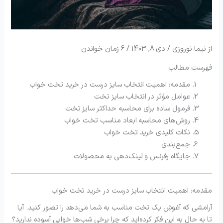
از
نیما نوروزی
/
دی 8, 1403
/
فهرست مطالب
مقدمه
: اهمیت
انتخاب
سایز
درست
در
خرید
تخت
خواب
عوامل
مؤثر
در
انتخاب
سایز
تخت
فرمول
ساده
برای
محاسبه
حداکثر
سایز
تخت
روش‌های
محاسبه
ابعاد
مناسب
تخت
خواب
نکات
کلیدی
خرید
تخت
خواب
جمع‌بندی
جایگاه
رفرنس
و
لینک‌دهی
به
محصولات
مقدمه: اهمیت انتخاب سایز درست در خرید تخت خواب
آرامشی که آغوشِ یک تخت مناسب به شما می‌دهد را تصور کنید. آیا
تا به حال به این فکر کرده‌اید که چرا برخی شب‌ها خوابی آسوده ندارید؟