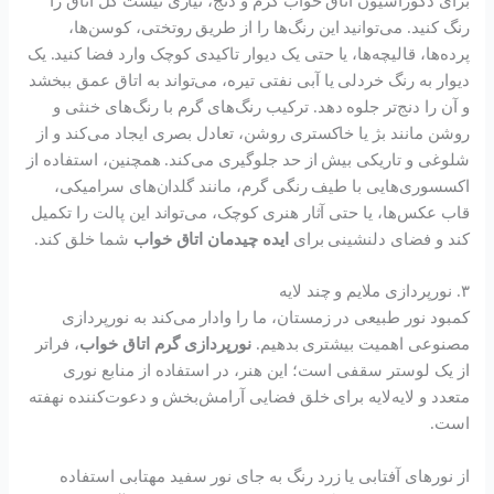
برای دکوراسیون اتاق خواب گرم و دنج، نیازی نیست کل اتاق را
رنگ کنید. می‌توانید این رنگ‌ها را از طریق روتختی، کوسن‌ها،
پرده‌ها، قالیچه‌ها، یا حتی یک دیوار تاکیدی کوچک وارد فضا کنید. یک
دیوار به رنگ خردلی یا آبی نفتی تیره، می‌تواند به اتاق عمق ببخشد
و آن را دنج‌تر جلوه دهد. ترکیب رنگ‌های گرم با رنگ‌های خنثی و
روشن مانند بژ یا خاکستری روشن، تعادل بصری ایجاد می‌کند و از
شلوغی و تاریکی بیش از حد جلوگیری می‌کند. همچنین، استفاده از
اکسسوری‌هایی با طیف رنگی گرم، مانند گلدان‌های سرامیکی،
قاب عکس‌ها، یا حتی آثار هنری کوچک، می‌تواند این پالت را تکمیل
کند و فضای دلنشینی برای
ایده چیدمان اتاق خواب
شما خلق کند.
۳. نورپردازی ملایم و چند لایه
کمبود نور طبیعی در زمستان، ما را وادار می‌کند به نورپردازی
مصنوعی اهمیت بیشتری بدهیم.
نورپردازی گرم اتاق خواب
، فراتر
از یک لوستر سقفی است؛ این هنر، در استفاده از منابع نوری
متعدد و لایه‌لایه برای خلق فضایی آرامش‌بخش و دعوت‌کننده نهفته
است.
از نورهای آفتابی یا زرد رنگ به جای نور سفید مهتابی استفاده