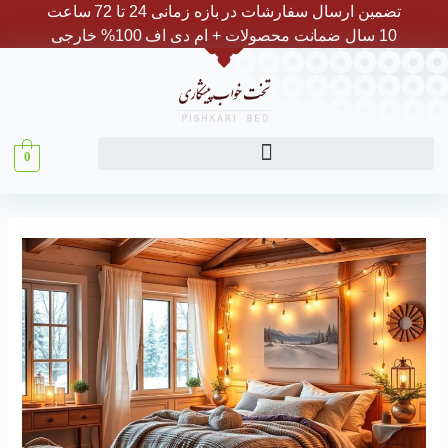
رش
تضمین ارسال سفارشات در بازه زمانی 24 تا 72 ساعت
ه
10 سال ضمانت محصولات + ام دی اف 100% خارجی
حتوا
0