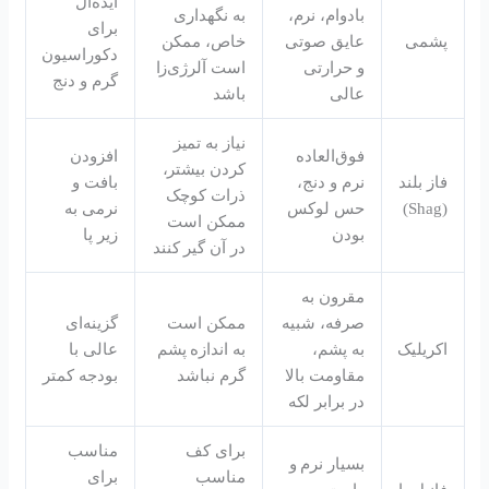
ایده‌آل
بادوام، نرم،
به نگهداری
برای
پشمی
عایق صوتی
خاص، ممکن
دکوراسیون
و حرارتی
است آلرژی‌زا
گرم و دنج
عالی
باشد
نیاز به تمیز
فوق‌العاده
افزودن
کردن بیشتر،
فاز بلند
نرم و دنج،
بافت و
ذرات کوچک
(Shag)
حس لوکس
نرمی به
ممکن است
بودن
زیر پا
در آن گیر کنند
مقرون به
صرفه، شبیه
ممکن است
گزینه‌ای
اکریلیک
به پشم،
به اندازه پشم
عالی با
مقاومت بالا
گرم نباشد
بودجه کمتر
در برابر لکه
برای کف
مناسب
بسیار نرم و
مناسب
برای