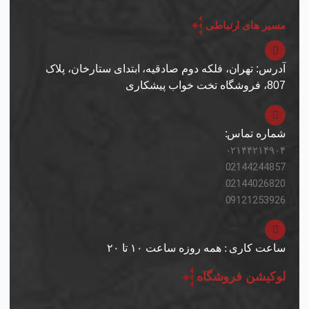
s
t
مسیر های ارتباطی
a
g
r
آدرس: تهران، فلکه دوم صادقیه، ابتدای ستارخان، پلاک
a
807، فروشگاه تخت خواب پیشکاری
m
شماره تماس:
۰۲۱۴۴۲۱۴۹۰۴
02144244857
02144026820
09121253926
ساعت کاری : همه روزه ساعت ۱۰ تا ۲۰
لوکیشن فروشگاه